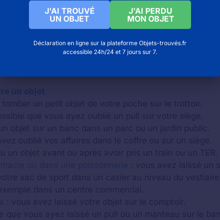
J'AI TROUVÉ
J'AI PERDU
UN OBJET
MON OBJET
Déclaration en ligne sur la plateforme Objets-trouvés.fr
accessible 24h/24 et 7 jours sur 7.
re un objet
tomber un petit objet de votre poche sur le trottoir.
possible que vous ayez oublié un pull sur votre siège.
un objet sur un banc dans un parc ou un jardin public.
vez oublié vos affaires dans le coffre ou sur un siège.
 un objet avant ou après avoir pris un train ou un TER.
rmacie ou dans une poissonnerie
: vous avez laissé un 
otre sac de sport dans un casier au niveau du vestiaire
xemple dans un centre commercial.
e
: vous avez laissé votre objet sur le comptoir.
ble que vous ayez laissé un pull ou un manteau sur le ba