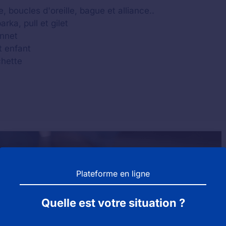
, boucles d'oreille, bague et alliance..
ka, pull et gilet
onnet
t enfant
chette
Plateforme en ligne
Quelle est votre situation ?