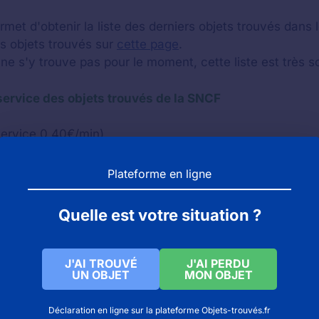
met d'obtenir la liste des derniers objets trouvés dans 
rs objets trouvés sur
cette page
.
 ne s'y trouve pas pour le moment, cette liste est très s
ervice des objets trouvés de la SNCF
ervice 0,40€/min)
votre appel.
 perte de votre objet.
Plateforme en ligne
Quelle est votre situation ?
J'AI TROUVÉ
J'AI PERDU
UN OBJET
MON OBJET
 des objets trouvés et perdus
Déclaration en ligne sur la plateforme Objets-trouvés.fr