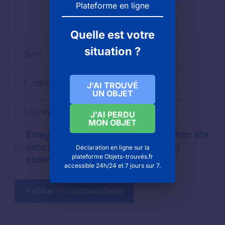
Plateforme en ligne
Quelle est votre
Nom
situation ?
E-
J'AI TROUVÉ
mail
UN OBJET
Site
J'AI PERDU
web
MON OBJET
Enregistrer mon nom, mon e-mail et mon site
dans le navigateur pour mon prochain
Déclaration en ligne sur la
plateforme Objets-trouvés.fr
commentaire.
accessible 24h/24 et 7 jours sur 7.