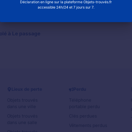
Déclaration en ligne sur la plateforme Objets-trouvés.fr
accessible 24h/24 et 7 jours sur 7.
numéro de téléphone pour contacter la mairie
olé à Le passage
Lieux de perte
Perdu
Objets trouvés
Téléphone
dans une ville
portable perdu
Objets trouvés
Clés perdues
dans une salle
Vêtements perdus
Objets trouvés