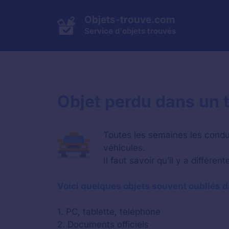
Aller
au
Objets-trouve.com
contenu
Service d'objets trouvés
Objet perdu dans un 
Toutes les semaines les conduc
véhicules.
Il faut savoir qu’il y a différ
Voici quelques objets souvent oubliés d
1. PC, tablette, téléphone
2. Documents officiels