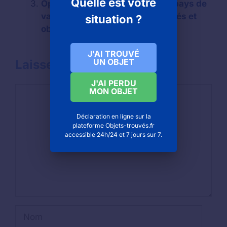
Quelle est votre
Opera theatre d’avignon et des pays de
vauclus (Avignon) : objets trouvés et
situation ?
objets perdus
J'AI TROUVÉ
UN OBJET
Laisser un commentaire
J'AI PERDU
Commentaire
MON OBJET
Déclaration en ligne sur la
plateforme Objets-trouvés.fr
accessible 24h/24 et 7 jours sur 7.
Nom