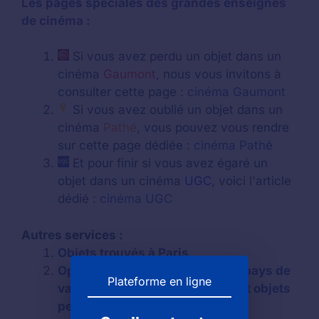
Les pages spéciales des grandes enseignes
de cinéma :
Si vous avez perdu un objet dans un
cinéma
Gaumont
, nous vous invitons à
consulter cette page :
cinéma Gaumont
Si vous avez oublié un objet dans un
cinéma
Pathé
, vous pouvez vous rendre
sur cette page dédiée :
cinéma Pathé
Et pour finir si vous avez égaré un
objet dans un cinéma
UGC
, voici l'article
dédié :
cinéma UGC
Autres services :
Objets trouvés à Paris
Opera theatre d’avignon et des pays de
Plateforme en ligne
vau (Avignon) : objets trouvés et objets
perdus