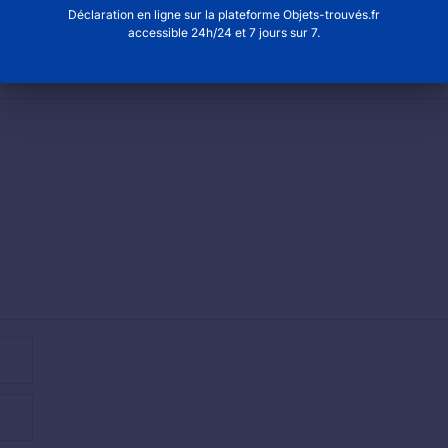
Déclaration en ligne sur la plateforme Objets-trouvés.fr
accessible 24h/24 et 7 jours sur 7.