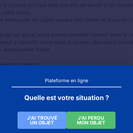
le cinéma où vous êtes allé afin de savoir si un membr
 votre retour.
r entreposer les objets perdus des clients et d'autres c
ignalé sur place, vous pouvez prendre contact avec le se
tateur a rapporté votre objet au bureau des objets trouv
n déplacement inutile.
gnes de cinéma :
ns un cinéma
Gaumont
, nous vous invitons à consulter c
Plateforme en ligne
ns un cinéma
Pathé
, vous pouvez vous rendre sur cette
 un objet dans un cinéma
UGC
, voici l'article dédié :
ciné
Quelle est votre situation ?
J'AI TROUVÉ
J'AI PERDU
UN OBJET
MON OBJET
de dijon (Dijon cedex) : objets trouvés et objets perdu
uvés et objets perdus