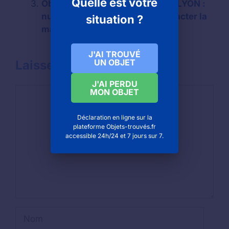
Quelle est votre
Objet trouvé à SAINTE-FOY LÈS LYON :
numéro de téléphone pour contacter la
situation ?
mairie
J'AI TROUVÉ
UN OBJET
Laisser un commentaire
J'AI PERDU
Commentaire
MON OBJET
Déclaration en ligne sur la
plateforme Objets-trouvés.fr
accessible 24h/24 et 7 jours sur 7.
Nom