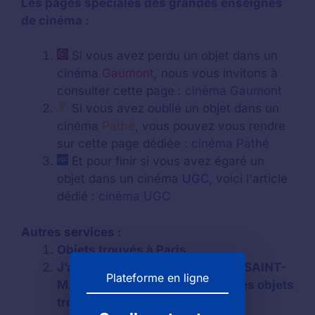
Les pages spéciales des grandes enseignes
de cinéma :
Si vous avez perdu un objet dans un
cinéma
Gaumont
, nous vous invitons à
consulter cette page :
cinéma Gaumont
Si vous avez oublié un objet dans un
cinéma
Pathé
, vous pouvez vous rendre
sur cette page dédiée :
cinéma Pathé
Et pour finir si vous avez égaré un
objet dans un cinéma
UGC
, voici l'article
dédié :
cinéma UGC
Autres services :
Objets trouvés à Paris
J’ai oublié un objet au cinéma à SAINT-
Plateforme en ligne
MAUR-DES-FOSSÉS : numéro des objets
trouvés