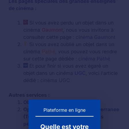
Les pages spéciales des grandes enseignes
de cinéma :
Si vous avez perdu un objet dans un
cinéma
Gaumont
, nous vous invitons à
consulter cette page :
cinéma Gaumont
Si vous avez oublié un objet dans un
cinéma
Pathé
, vous pouvez vous rendre
sur cette page dédiée :
cinéma Pathé
Et pour finir si vous avez égaré un
objet dans un cinéma
UGC
, voici l'article
dédié :
cinéma UGC
Autres services :
Objets trouvés à Paris
Opera de toulon provence mediterranee
Plateforme en ligne
(Toulon) : objets trouvés et objets
perdus
Quelle est votre