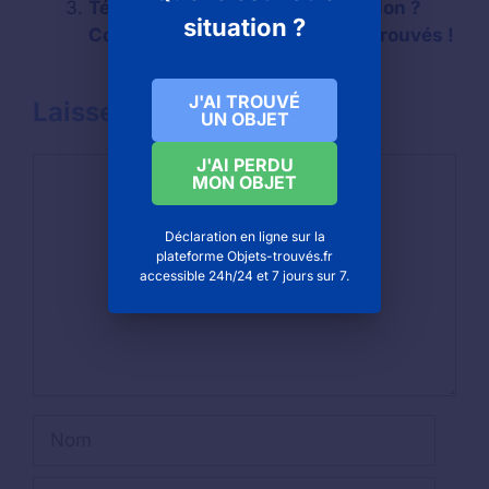
Téléphone portable perdu à Toulon ?
situation ?
Contacter le bureau des objets trouvés !
J'AI TROUVÉ
Laisser un commentaire
UN OBJET
J'AI PERDU
Commentaire
MON OBJET
Déclaration en ligne sur la
plateforme Objets-trouvés.fr
accessible 24h/24 et 7 jours sur 7.
Nom
E-