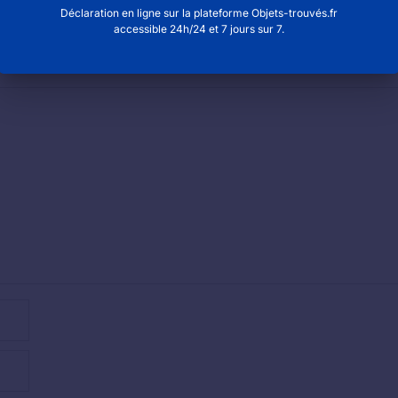
Déclaration en ligne sur la plateforme Objets-trouvés.fr
accessible 24h/24 et 7 jours sur 7.