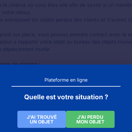
le cinéma où vous êtes allé afin de savoir si un membr
 votre retour.
r entreposer les objets perdus des clients et d'autres c
ignalé sur place, vous pouvez prendre contact avec le se
tateur a rapporté votre objet au bureau des objets trouv
n déplacement inutile.
gnes de cinéma :
ns un cinéma
Gaumont
, nous vous invitons à consulter c
Plateforme en ligne
ns un cinéma
Pathé
, vous pouvez vous rendre sur cette
 un objet dans un cinéma
UGC
, voici l'article dédié :
ciné
Quelle est votre situation ?
J'AI TROUVÉ
J'AI PERDU
UN OBJET
MON OBJET
rdus dans la ville de Valence
alence) : objets trouvés et objets perdus