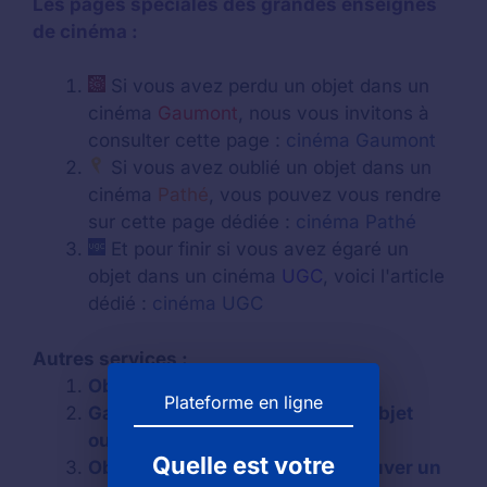
Les pages spéciales des grandes enseignes
de cinéma :
Si vous avez perdu un objet dans un
cinéma
Gaumont
, nous vous invitons à
consulter cette page :
cinéma Gaumont
Si vous avez oublié un objet dans un
cinéma
Pathé
, vous pouvez vous rendre
sur cette page dédiée :
cinéma Pathé
Et pour finir si vous avez égaré un
objet dans un cinéma
UGC
, voici l'article
dédié :
cinéma UGC
Autres services :
Objets trouvés à Paris
Plateforme en ligne
Gare de Villejuif : retrouver un objet
oublié dans la gare
Quelle est votre
Objets trouvés à Villejuif : retrouver un