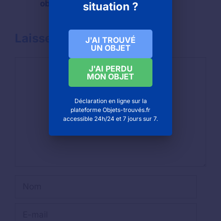
objet perdu ou oublié
situation ?
Laisser un commentaire
J'AI TROUVÉ
UN OBJET
Commentaire
J'AI PERDU
MON OBJET
Déclaration en ligne sur la
plateforme Objets-trouvés.fr
accessible 24h/24 et 7 jours sur 7.
Nom
E-
mail