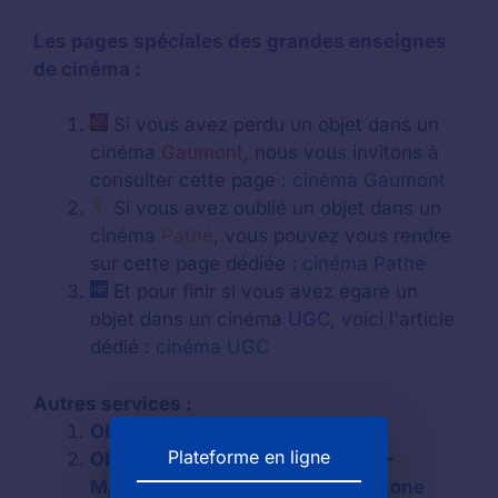
Les pages spéciales des grandes enseignes
de cinéma :
Si vous avez perdu un objet dans un
cinéma
Gaumont
, nous vous invitons à
consulter cette page :
cinéma Gaumont
Si vous avez oublié un objet dans un
cinéma
Pathé
, vous pouvez vous rendre
sur cette page dédiée :
cinéma Pathé
Et pour finir si vous avez égaré un
objet dans un cinéma
UGC
, voici l'article
dédié :
cinéma UGC
Autres services :
Objets trouvés à Paris
Plateforme en ligne
Objet trouvé à VILLENEUVE-LÈS-
MAGUELONE : numéro de téléphone