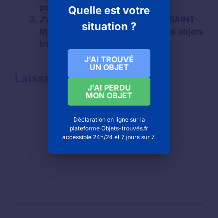
pour contacter la mairie
Quelle est votre
J’ai oublié un objet au cinéma à SAINT-
situation ?
MAUR-DES-FOSSÉS : numéro des objets
trouvés
J'AI TROUVÉ
UN OBJET
Laisser un commentaire
J'AI PERDU
MON OBJET
Commentaire
Déclaration en ligne sur la
plateforme Objets-trouvés.fr
accessible 24h/24 et 7 jours sur 7.