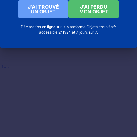
J'AI TROUVÉ
J'AI PERDU
UN OBJET
MON OBJET
Déclaration en ligne sur la plateforme Objets-trouvés.fr
accessible 24h/24 et 7 jours sur 7.
ernet
: www.beuvrages.fr
ne :